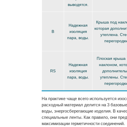
выводятся.
Крыша под накл
Надежная
которая дополни
B
изоляция
утеплена. Сте
пара, воды.
перегородки
Плоская крыша 
Надежная
наклоном, кот
RS
изоляция
дополнитель
пара, воды.
утеплены. Ст
перегородки
На практике чаще всего используется
изос
расходный материал делится на 3 базовые 
воды, энергосберегающие изделия. В каче
специальные ленты. Как правило, они пре
максимизации герметичности соединений.