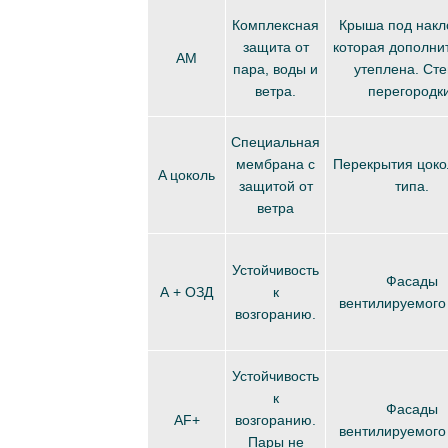
Комплексная
Крыша под накл
защита от
которая дополни
AM
пара, воды и
утеплена. Сте
ветра.
перегородки
Специальная
мембрана с
Перекрытия цоко
A цоколь
защитой от
типа.
ветра
Устойчивость
Фасады
А + ОЗД
к
вентилируемого 
возгоранию.
Устойчивость
к
Фасады
AF+
возгоранию.
вентилируемого 
Пары не