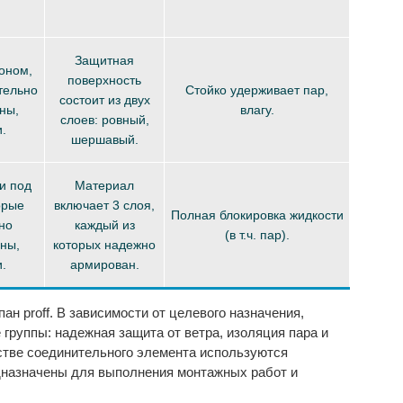
Защитная
оном,
поверхность
тельно
Стойко удерживает пар,
состоит из двух
ны,
влагу.
слоев: ровный,
.
шершавый.
и под
Материал
орые
включает 3 слоя,
Полная блокировка жидкости
но
каждый из
(в т.ч. пар).
ены,
которых надежно
.
армирован.
пан proff
. В зависимости от целевого назначения,
группы: надежная защита от ветра, изоляция пара и
стве соединительного элемента используются
дназначены для выполнения монтажных работ и