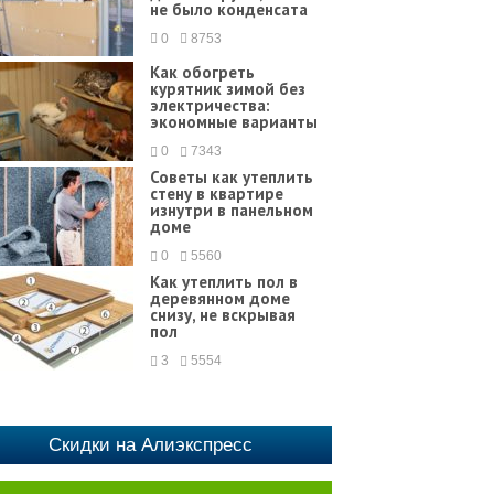
не было конденсата
0
8753
Как обогреть
курятник зимой без
электричества:
экономные варианты
0
7343
Советы как утеплить
стену в квартире
изнутри в панельном
доме
0
5560
Как утеплить пол в
деревянном доме
снизу, не вскрывая
пол
3
5554
Скидки на Алиэкспресс