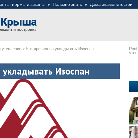
енты, нормы и законы
Полезно знать
Дома знаменитостей
езные советы
ремонте
и утепление
>
Как правильно укладывать Изоспан
Roof
утеп
 укладывать Изоспан