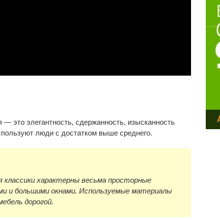
 — это элегантность, сдержанность, изысканность
используют люди с достатком выше среднего.
я классики характерны весьма просторные
ми и большими окнами. Используемые материалы
ебель дорогой.