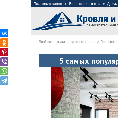
Полезные видео
Вопросы и ответы
Докум
Roof tops — только пол
Полезные советы при строительстве дома и 
Roof tops - только полезные советы
>
Полезно з
5 самых популя