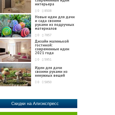
современные идеи
интерьера
0
8508
Новые идеи для дачи
и сада своими
руками из подручных
материалов
0
7857
Дизайн маленькой
гостиной:
современные идеи
2021 года
0
5951
Идеи для дачи
своими руками из
ненужных вещей
0
5850
Скидки на Алиэкспресс