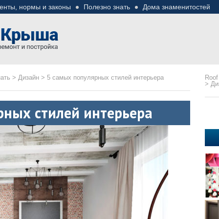
енты, нормы и законы
Полезно знать
Дома знаменитостей
езные советы
ремонте
нать
>
Дизайн
>
5 самых популярных стилей интерьера
Roof
>
Ди
рных стилей интерьера