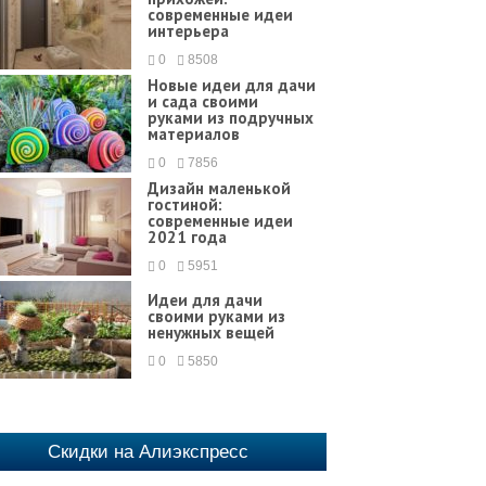
современные идеи
интерьера
0
8508
Новые идеи для дачи
и сада своими
руками из подручных
материалов
0
7856
Дизайн маленькой
гостиной:
современные идеи
2021 года
0
5951
Идеи для дачи
своими руками из
ненужных вещей
0
5850
Скидки на Алиэкспресс