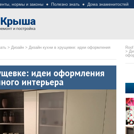
енты, нормы и законы
Полезно знать
Дома знаменитостей
езные советы
ремонте
нать
>
Дизайн
>
Дизайн кухни в хрущевке: идеи оформления
Roof
>
Ди
офор
ущевке: идеи оформления
ного интерьера