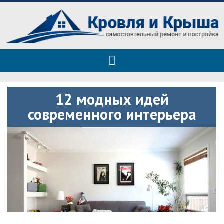
Roof tops — только полезные
Полезные советы при строительстве дома и ремонте
советы
12 модных идей
современного интерьера