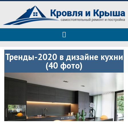
Roof tops — только полезные
Полезные советы при строительстве дома и ремонте
советы
Тренды-2020 в дизайне кухни
(40 фото)