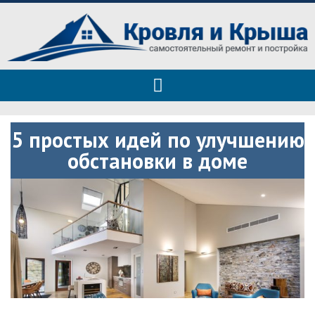
Roof tops — только полезные
Полезные советы при строительстве дома и ремонте
советы
5 простых идей по улучшению
обстановки в доме