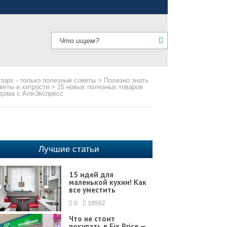
 tops - только полезные советы
>
Полезно знать
веты и хитрости
>
15 новых полезных товаров
дома с АлиЭкспресс
Лучшие статьи
15 идей для
маленькой кухни! Как
все уместить
0
19562
Что не стоит
покупать в Fix Price —