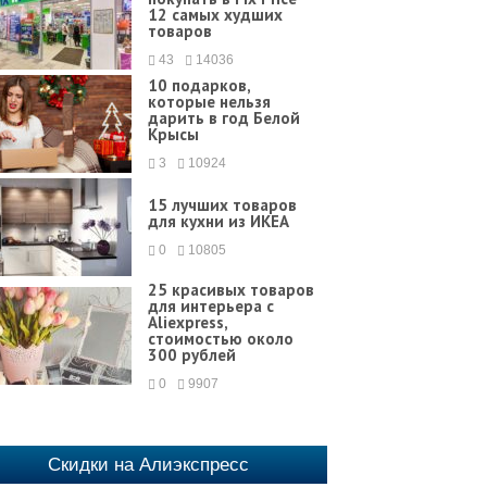
12 самых худших
товаров
43
14036
10 подарков,
которые нельзя
дарить в год Белой
Крысы
3
10924
15 лучших товаров
для кухни из ИКЕА
0
10805
25 красивых товаров
для интерьера с
Aliexpress,
стоимостью около
300 рублей
0
9907
Скидки на Алиэкспресс