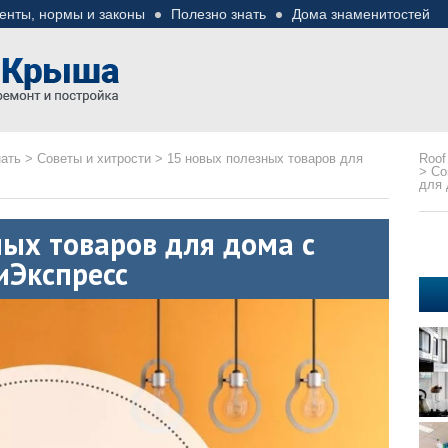
енты, нормы и законы
Полезно знать
Дома знаменитостей
езные советы
ремонте
нать
>
Советы и хитрости
>
15 новых полезных товаров для
Roof
>
Со
для 
ых товаров для дома с
иЭкспресс