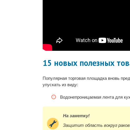
15 новых полезных тов
Популярная торговая площадка вновь пре
упускать из виду:
Водонепроницаемая лента для кух
На заметку!
Защитит область вокруг ракови