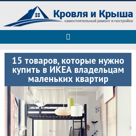
Roof tops — только полезные
Полезные советы при строительстве дома и ремонте
советы
15 товаров, которые нужно
купить в ИКЕА владельцам
маленьких квартир