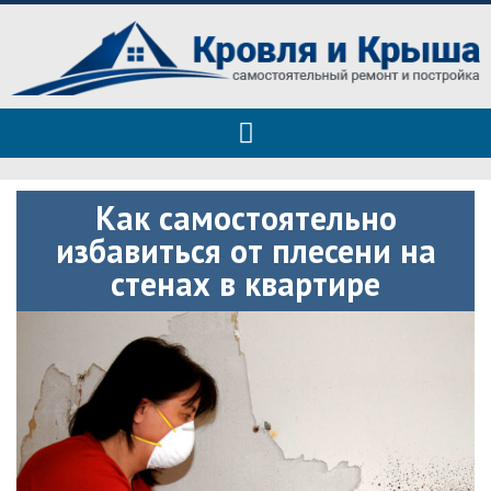
Roof tops — только полезные
Полезные советы при строительстве дома и ремонте
советы
Как самостоятельно
избавиться от плесени на
стенах в квартире