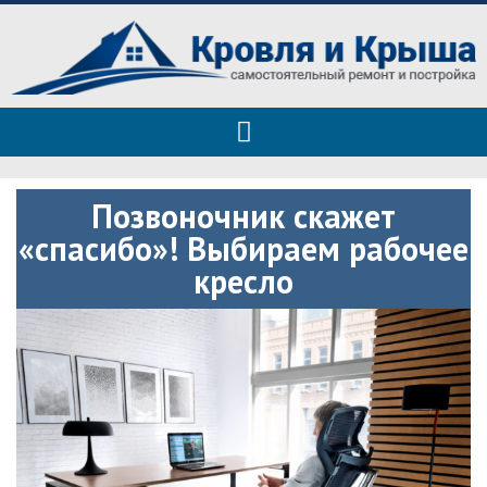
Roof tops — только полезные
Полезные советы при строительстве дома и ремонте
советы
Позвоночник скажет
«спасибо»! Выбираем рабочее
кресло