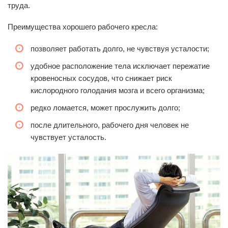
труда.
спина полностью прижата к
спинке кресла, взгляд на
Преимущества хорошего рабочего кресла:
монитор направлен немного
сверху.
позволяет работать долго, не чувствуя усталости;
удобное расположение тела исключает пережатие
Снимают напряжения с
кровеносных сосудов, что снижает риск
позвоночника, зоны шеи и
кислородного голодания мозга и всего организма;
Подлокотники
области плеч при вставании.
Должны регулироваться по
редко ломается, может прослужить долго;
ширине и высоте.
после длительного, рабочего дня человек не
чувствует усталость.
Помогает избавиться от
плоскостопия, усталости ног.
Предотвращает отеки.
Снимает напряжение при
Подставка для ног
расположении ног под
правильным углом. Должна
регулироваться высота и
удаленность от сидения.