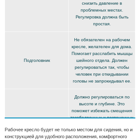
снизить давление в
проблемных местах.
Регулировка должна быть
простая.
Не обязателен на рабочем
кресле, желателен для дома.
Помогает расслабить мышцы
Подголовник
шейного отдела. Должен
регулироваться так, чтобы
человек при откидывании
головы не запрокидывал ее.
Должно регулироваться по
высоте и глубине. Это
поможет избежать смещения
тазобедренных и позвоночных
суставов. При регулировании
Рабочее кресло будет не только местом для сидения, но и
Сиденье
высоты колени должны быть
конструкцией для удобного расположения, комфортного
согнуты под прямым углом,