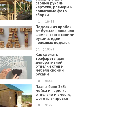
своими руками:
чертежи, размеры и
пошаговые фото
сборки
1
16438
Поделки из пробок
от бутылок вина или
шампанского своими
руками: идеи
полезных поделок
1
10621
Как сделать
трафареты для
декоративной
отделки стен и
мебели своими
руками
0
9444
Планы бани 3х3:
мойка и парилка
отдельно и вместе,
фото планировки
0
9127