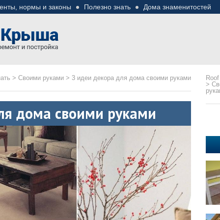
енты, нормы и законы
Полезно знать
Дома знаменитостей
езные советы
ремонте
нать
>
Своими руками
>
3 идеи декора для дома своими руками
Roof
>
Св
рука
ля дома своими руками