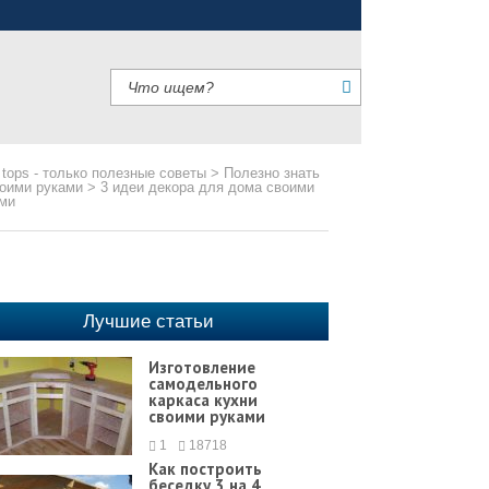
 tops - только полезные советы
>
Полезно знать
оими руками
>
3 идеи декора для дома своими
ми
Лучшие статьи
Изготовление
самодельного
каркаса кухни
своими руками
1
18718
Как построить
беседку 3 на 4