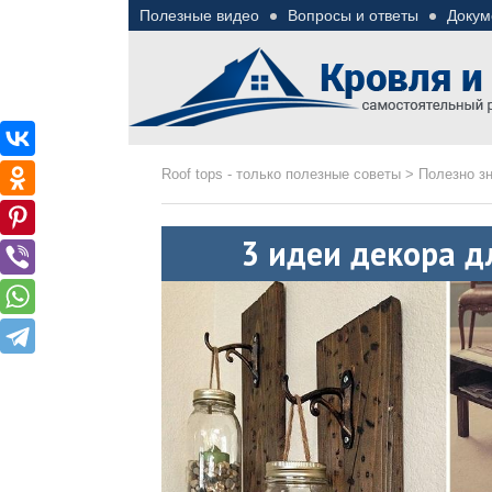
Полезные видео
Вопросы и ответы
Докум
Roof tops — только пол
Полезные советы при строительстве дома и 
Roof tops - только полезные советы
>
Полезно з
3 идеи декора д