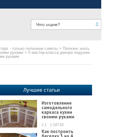
 tops - только полезные советы
>
Полезно знать
оими руками
>
5 мастер-класса декора подушек
ми руками
Лучшие статьи
Изготовление
самодельного
каркаса кухни
своими руками
1
18718
Как построить
беседку 3 на 4