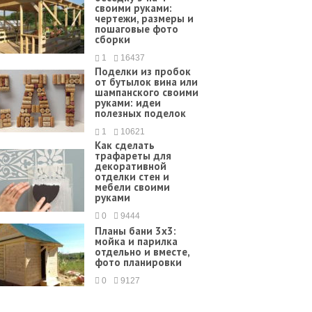
своими руками:
чертежи, размеры и
пошаговые фото
сборки
1
16437
Поделки из пробок
от бутылок вина или
шампанского своими
руками: идеи
полезных поделок
1
10621
Как сделать
трафареты для
декоративной
отделки стен и
мебели своими
руками
0
9444
Планы бани 3х3:
мойка и парилка
отдельно и вместе,
фото планировки
0
9127