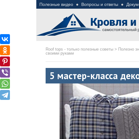
Полезные видео
Вопросы и ответы
Докум
Roof tops — только пол
Полезные советы при строительстве дома и 
Roof tops - только полезные советы
>
Полезно з
своими руками
5 мастер-класса дек