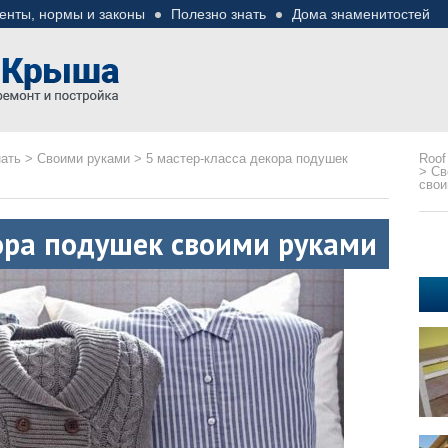
енты, нормы и законы
Полезно знать
Дома знаменитостей
езные советы
ремонте
нать
>
Своими руками
>
5 мастер-класса декора подушек
Roof
>
Св
свои
ора подушек своими руками