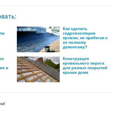
вать:
Как сделать
сли
гидроизоляцию
кровли, не прибегая к
ее полному
демонтажу?
ик
Конструкция
кровельного пирога
ия и
для разных покрытий
крыши дома
ым!