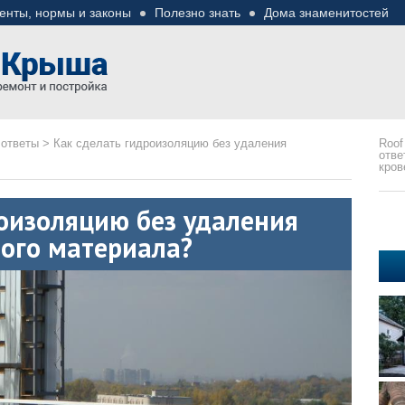
енты, нормы и законы
Полезно знать
Дома знаменитостей
езные советы
ремонте
 ответы
>
Как сделать гидроизоляцию без удаления
Roof
отве
кров
оизоляцию без удаления
ого материала?