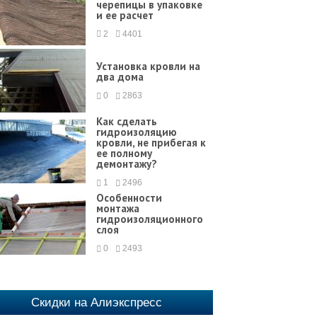
черепицы в упаковке
и ее расчет
2
4401
Установка кровли на
два дома
0
2863
Как сделать
гидроизоляцию
кровли, не прибегая к
ее полному
демонтажу?
1
2496
Особенности
монтажа
гидроизоляционного
слоя
0
2493
Скидки на Алиэкспресс