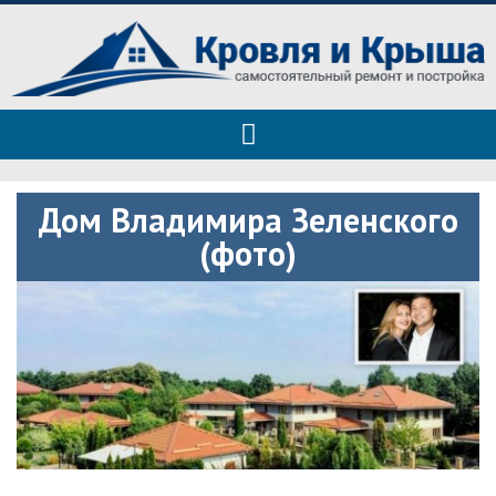
Roof tops — только полезные
Полезные советы при строительстве дома и ремонте
советы
Дом Владимира Зеленского
(фото)