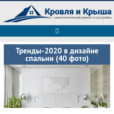
Roof tops — только полезные
Полезные советы при строительстве дома и ремонте
советы
Тренды-2020 в дизайне
спальни (40 фото)