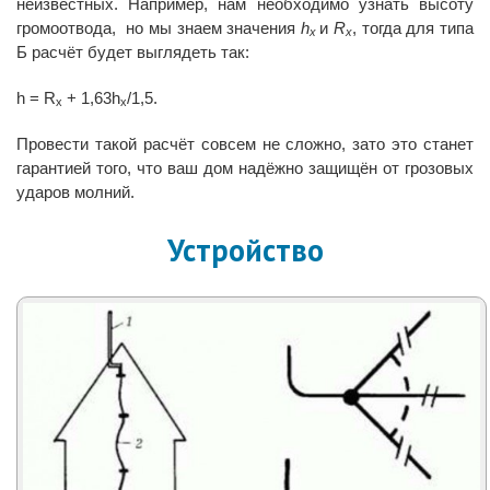
неизвестных. Например, нам необходимо узнать высоту
громоотвода, но мы знаем значения
h
и
R
, тогда для типа
x
x
Б расчёт будет выглядеть так:
h = R
+ 1,63h
/1,5.
x
x
Провести такой расчёт совсем не сложно, зато это станет
гарантией того, что ваш дом надёжно защищён от грозовых
ударов молний.
Устройство