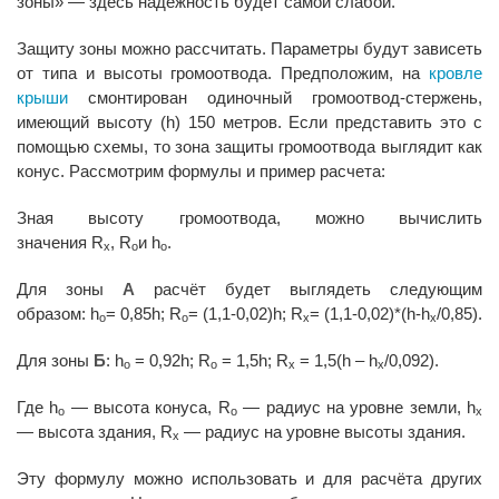
зоны» — здесь надёжность будет самой слабой.
Защиту зоны можно рассчитать. Параметры будут зависеть
от типа и высоты громоотвода. Предположим, на
кровле
крыши
смонтирован одиночный громоотвод-стержень,
имеющий высоту (h) 150 метров. Если представить это с
помощью схемы, то зона защиты громоотвода выглядит как
конус. Рассмотрим формулы и пример расчета:
Зная высоту громоотвода, можно вычислить
значения R
, R
и h
.
x
o
o
Для зоны
А
расчёт будет выглядеть следующим
образом: h
= 0,85h; R
= (1,1-0,02)h; R
= (1,1-0,02)*(h-h
/0,85).
o
o
x
x
Для зоны
Б
: h
= 0,92h; R
= 1,5h; R
= 1,5(h – h
/0,092).
o
o
x
x
Где h
— высота конуса, R
— радиус на уровне земли, h
o
o
x
— высота здания, R
— радиус на уровне высоты здания.
x
Эту формулу можно использовать и для расчёта других