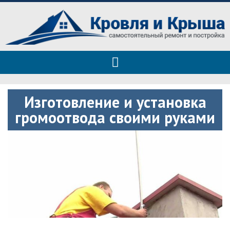
Roof tops — только полезные
Полезные советы при строительстве дома и ремонте
советы
Изготовление и установка
громоотвода своими руками